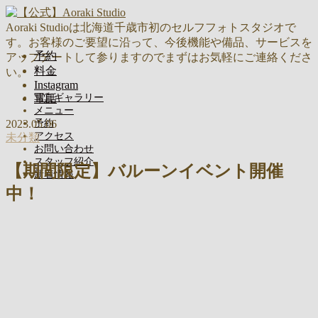
Aoraki Studioは北海道千歳市初のセルフフォトスタジオで
す。お客様のご要望に沿って、今後機能や備品、サービスを
予約
アップデートして参りますのでまずはお気軽にご連絡くださ
料金
い。
Instagram
写真ギャラリー
電話
メニュー
2023.05.06
予約
アクセス
未分類
お問い合わせ
スタッフ紹介
【期間限定】バルーンイベント開催
新着情報
中！
MENU
写真ギャラリー
メニュー
予約
アクセス
お問い合わせ
スタッフ紹介