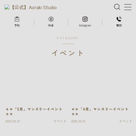
MENU
予約
料金
Instagram
電話
CATEGORY
写真ギャラリー
イベント
メニュー
予約
アクセス
＊＊「5月」マンスリーイベント
＊＊「4月」マンスリーイベント
お問い合わせ
＊＊
＊＊
2026.05.01
イベント
2026.03.31
イベント
スタッフ紹介